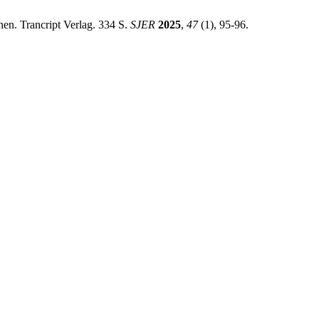
en. Trancript Verlag. 334 S.
SJER
2025
,
47
(1), 95-96.