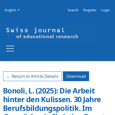
Skip to main navigation menu
Skip to main content
Skip to site footer
Admin menu
Language
English
Search
Register
Login
Download PDF
← Return to Article Details
Download
Bonoli, L. (2025): Die Arbeit
hinter den Kulissen. 30 Jahre
Berufsbildungspolitik. Im