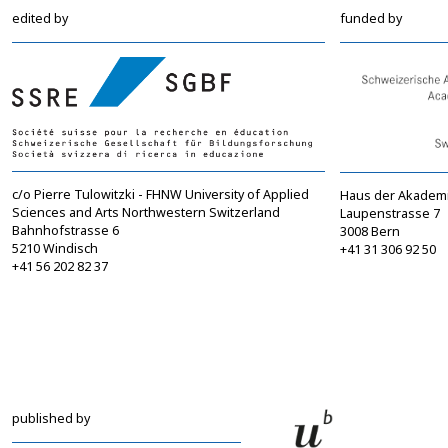
edited by
funded by
c/o Pierre Tulowitzki - FHNW University of Applied
Haus der Akadem
Sciences and Arts Northwestern Switzerland
Laupenstrasse 7
Bahnhofstrasse 6
3008 Bern
5210 Windisch
+41 31 306 92 50
+41 56 202 82 37
info@sgbf.ch
sagw@sagw.ch
https://www.sgbf.ch
https://www.sagw
published by