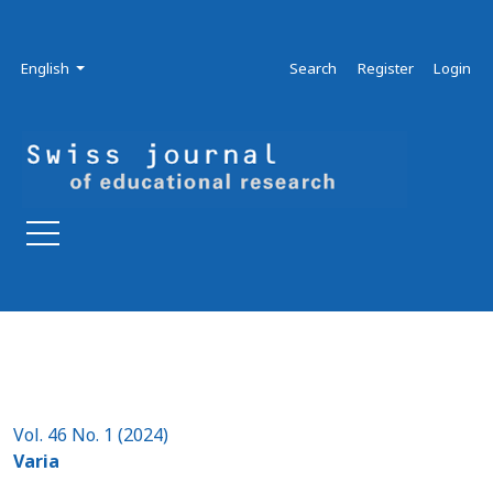
Skip to main navigation menu
Skip to main content
Skip to site footer
Admin menu
Language
English
Search
Register
Login
Vol. 46 No. 1 (2024)
Varia