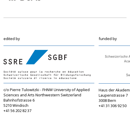
edited by
funded by
c/o Pierre Tulowitzki - FHNW University of Applied
Haus der Akadem
Sciences and Arts Northwestern Switzerland
Laupenstrasse 7
Bahnhofstrasse 6
3008 Bern
5210 Windisch
+41 31 306 92 50
+41 56 202 82 37
info@sgbf.ch
sagw@sagw.ch
https://www.sgbf.ch
https://www.sagw