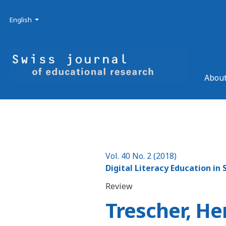
Skip to main navigation menu
Skip to main content
Skip to site footer
Admin menu
Language
English
About
Vol. 40 No. 2 (2018)
Digital Literacy Education in
Review
Trescher, He