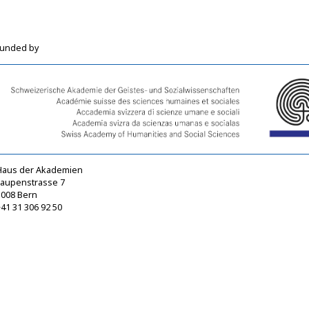
funded by
Haus der Akademien
Laupenstrasse 7
3008 Bern
41 31 306 92 50
sagw@sagw.ch
https://www.sagw.ch