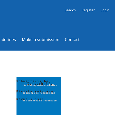
Search
Register
Login
uidelines
Make a submission
Contact