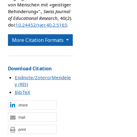
von Menschen mit «geistiger
Behinderung»”.,
Swiss Journal
of Educational Research
, 40(2).
doi:
10.24452/sjer.40.2.5165
.
More Citation Formats
Download Citation
Endnote/Zotero/Mendele
y (RIS)
BibTeX
share
mail
print