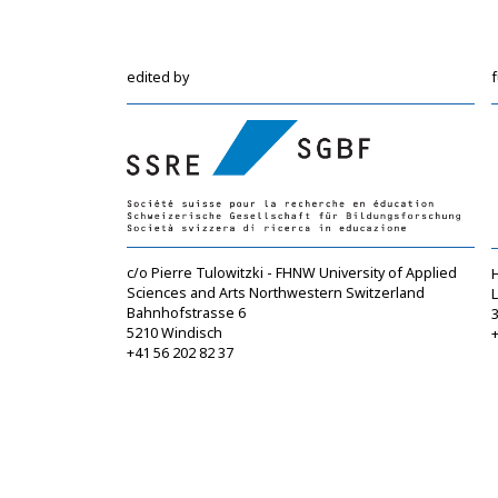
edited by
c/o Pierre Tulowitzki - FHNW University of Applied
Sciences and Arts Northwestern Switzerland
Bahnhofstrasse 6
5210 Windisch
+
+41 56 202 82 37
info@sgbf.ch
https://www.sgbf.ch