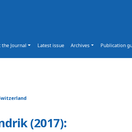
 the Journal
Latest issue
Archives
Publication g
 Switzerland
ndrik (2017):