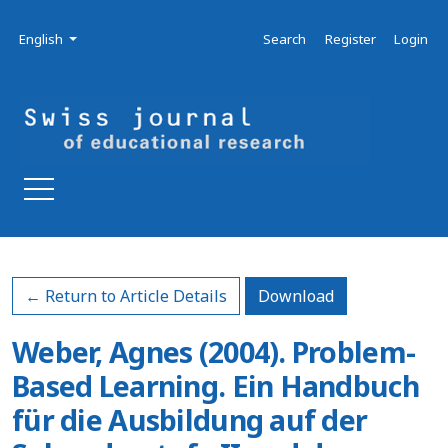
Skip to main navigation menu
Skip to main content
Skip to site footer
Admin menu
Language
English
Search
Register
Login
Download PDF
← Return to Article Details
Download
Weber, Agnes (2004). Problem-
Based Learning. Ein Handbuch
für die Ausbildung auf der