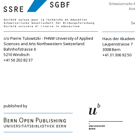
c/o Pierre Tulowitzki - FHNW University of Applied
Haus der Akadem
Sciences and Arts Northwestern Switzerland
Laupenstrasse 7
Bahnhofstrasse 6
3008 Bern
5210 Windisch
+41 31 306 92 50
+41 56 202 82 37
info@sgbf.ch
sagw@sagw.ch
https://www.sgbf.ch
https://www.sagw
published by