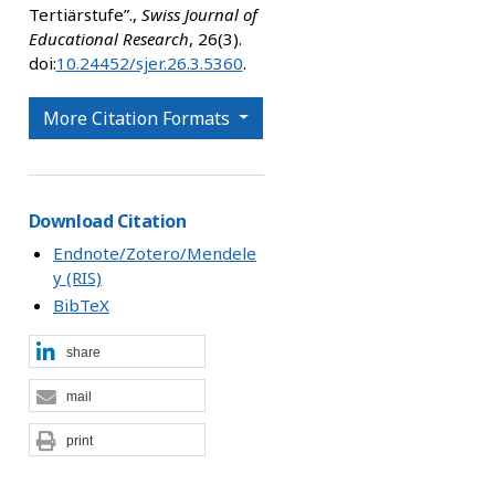
Tertiärstufe”.,
Swiss Journal of
Educational Research
, 26(3).
doi:
10.24452/sjer.26.3.5360
.
More Citation Formats
Download Citation
Endnote/Zotero/Mendele
y (RIS)
BibTeX
share
mail
print