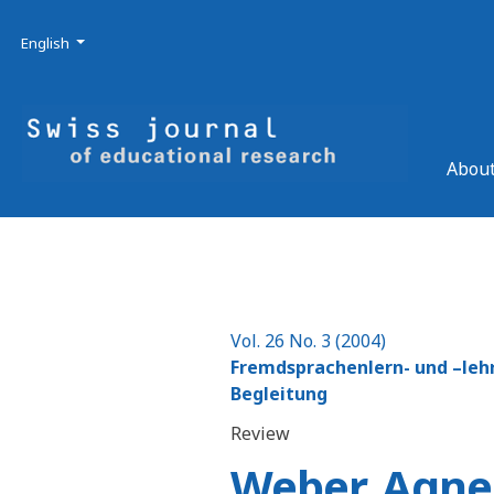
Skip to main navigation menu
Skip to main content
Skip to site footer
Admin menu
Language
English
About
Vol. 26 No. 3 (2004)
Fremdsprachenlern- und –lehr
Begleitung
Review
Weber, Agne