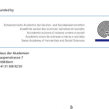
funded by
Haus der Akademien
Laupenstrasse 7
3008 Bern
41 31 306 92 50
sagw@sagw.ch
https://www.sagw.ch