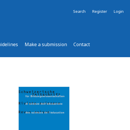
Search
Register
Login
uidelines
Make a submission
Contact
d