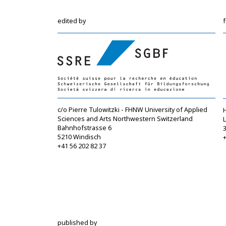
edited by
c/o Pierre Tulowitzki - FHNW University of Applied
Sciences and Arts Northwestern Switzerland
Bahnhofstrasse 6
5210 Windisch
+
+41 56 202 82 37
info@sgbf.ch
https://www.sgbf.ch
published by