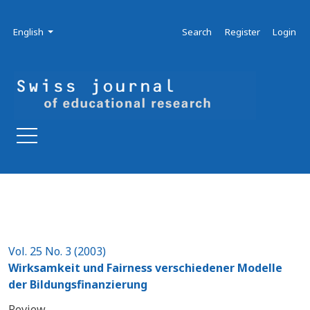
Skip to main navigation menu
Skip to main content
Skip to site footer
Admin menu
Language
English
Search
Register
Login
Vol. 25 No. 3 (2003)
Wirksamkeit und Fairness verschiedener Modelle
der Bildungsfinanzierung
Review