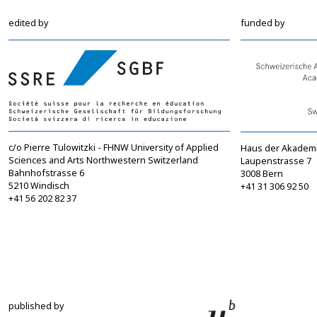
edited by
funded by
c/o Pierre Tulowitzki - FHNW University of Applied
Haus der Akadem
Sciences and Arts Northwestern Switzerland
Laupenstrasse 7
Bahnhofstrasse 6
3008 Bern
5210 Windisch
+41 31 306 92 50
+41 56 202 82 37
info@sgbf.ch
sagw@sagw.ch
https://www.sgbf.ch
https://www.sagw
published by