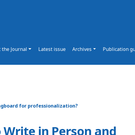
 the Journal
Latest issue
Archives
Publication g
ngboard for professionalization?
 Write in Person and