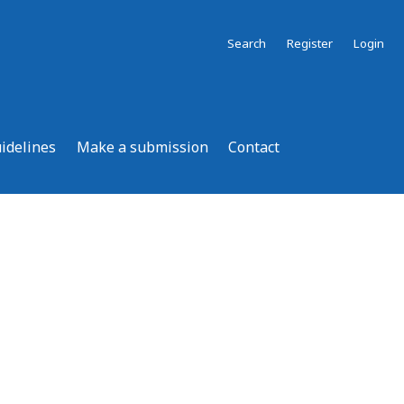
Search
Register
Login
uidelines
Make a submission
Contact