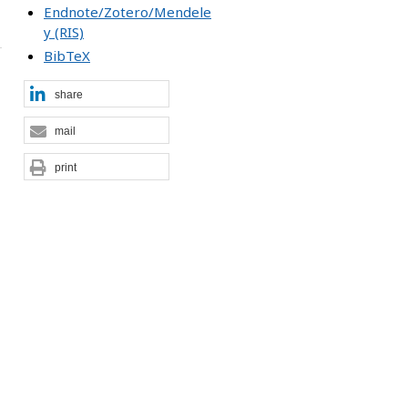
Endnote/Zotero/Mendele
y (RIS)
BibTeX
share
mail
print