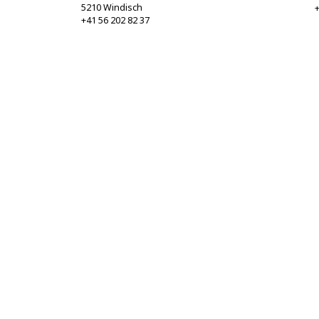
5210 Windisch
+
+41 56 202 82 37
info@sgbf.ch
https://www.sgbf.ch
published by
Hochschulstrasse 6
CH-3012 Bern
bop@unibe.ch