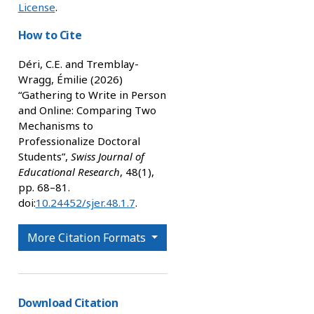
License
.
How to Cite
Déri, C.E. and Tremblay-
Wragg, Émilie (2026)
,
“Gathering to Write in Person
and Online: Comparing Two
Mechanisms to
Professionalize Doctoral
Students”,
Swiss Journal of
Educational Research
, 48(1),
pp. 68–81.
doi:
10.24452/sjer.48.1.7
.
More Citation Formats
Download Citation