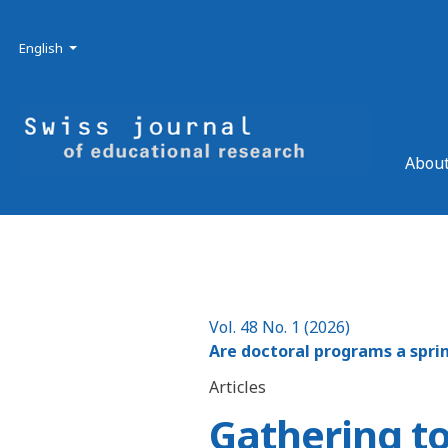
Skip to main navigation menu
Skip to main content
Skip to site footer
Admin menu
Language
English
About
Vol. 48 No. 1 (2026)
Are doctoral programs a spri
Articles
Gathering to