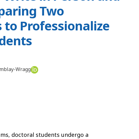
paring Two
to Professionalize
udents
emblay-Wragg
ams, doctoral students undergo a