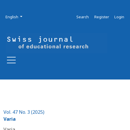
Skip to main navigation menu
Skip to main content
Skip to site footer
Admin menu
Language
English
Search
Register
Login
Vol. 47 No. 3 (2025)
Varia
Varia