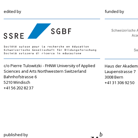
edited by
funded by
c/o Pierre Tulowitzki - FHNW University of Applied
Haus der Akadem
Sciences and Arts Northwestern Switzerland
Laupenstrasse 7
Bahnhofstrasse 6
3008 Bern
5210 Windisch
+41 31 306 92 50
+41 56 202 82 37
info@sgbf.ch
sagw@sagw.ch
https://www.sgbf.ch
https://www.sagw
published by