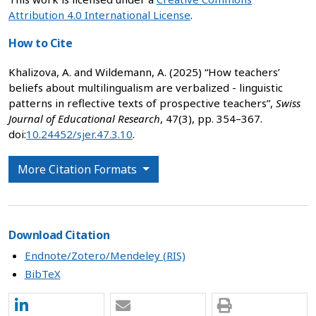
Attribution 4.0 International License
.
How to Cite
Khalizova, A. and Wildemann, A. (2025) “How teachers’
beliefs about multilingualism are verbalized - linguistic
patterns in reflective texts of prospective teachers”,
Swiss
Journal of Educational Research
, 47(3), pp. 354–367.
doi:
10.24452/sjer.47.3.10
.
More Citation Formats
Download Citation
Endnote/Zotero/Mendeley (RIS)
BibTeX