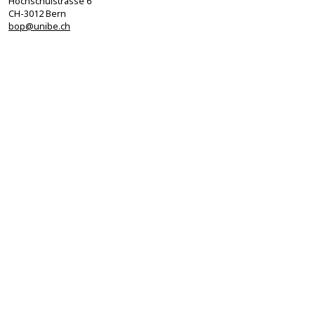
Hochschulstrasse 6
CH-3012 Bern
bop@unibe.ch