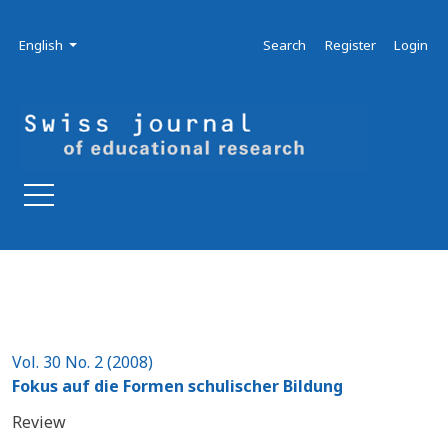
Skip to main navigation menu
Skip to main content
Skip to site footer
Admin menu
Language
English
Search
Register
Login
Vol. 30 No. 2 (2008)
Fokus auf die Formen schulischer Bildung
Review