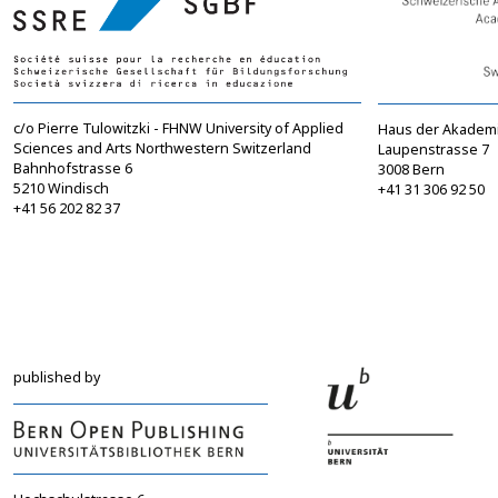
c/o Pierre Tulowitzki - FHNW University of Applied
Haus der Akadem
Sciences and Arts Northwestern Switzerland
Laupenstrasse 7
Bahnhofstrasse 6
3008 Bern
5210 Windisch
+41 31 306 92 50
+41 56 202 82 37
info@sgbf.ch
sagw@sagw.ch
https://www.sgbf.ch
https://www.sagw
published by