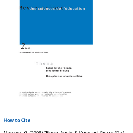
How to Cite
Marcoux, G. (2008) “Florin, Agnès & Vrignaud, Pierre (Dir.)